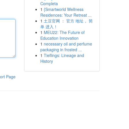
Completa
1
{Smartworld Wellness
Residences: Your Retreat ...
1
土豆官网 ： 官方 地址， 简
单 进入！
1
MEU22: The Future of
Education Innovation
1
necessary oil and perfume
packaging in frosted ...
1
Tieflings: Lineage and
History
ort Page