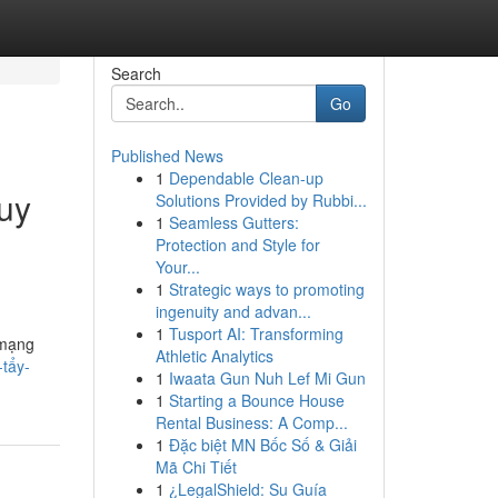
Search
Go
Published News
1
Dependable Clean-up
uy
Solutions Provided by Rubbi...
1
Seamless Gutters:
Protection and Style for
Your...
1
Strategic ways to promoting
ingenuity and advan...
1
Tusport AI: Transforming
 mạng
Athletic Analytics
tẩy-
1
Iwaata Gun Nuh Lef Mi Gun
1
Starting a Bounce House
Rental Business: A Comp...
1
Đặc biệt MN Bốc Số & Giải
Mã Chi Tiết
1
¿LegalShield: Su Guía