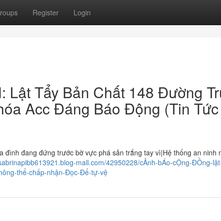
roups
Register
Login
 Lật Tẩy Bản Chất 148 Đường Tr
óa Acc Đáng Báo Động (Tin Tức
nh đang đứng trước bờ vực phá sản trắng tay vì|Hệ thống an ninh
//sabrinapibb613921.blog-mall.com/42950228/cẢnh-bÁo-cỘng-ĐỒng-lật-
không-thể-chấp-nhận-Đọc-Để-tự-vệ