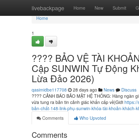
Home
livebackpage
Home
New
Submit
G
Home
1
???? BẢO VỆ TÀI KHOẢN:
Cập SUNWIN Tự Động Kh
Lừa Đảo 2026)
qasimidbe117708
28 days ago
News
Discuss
???? CẢNH BÁO BẢO MẬT HỆ THỐNG: Hàng ngàn gia đì
vừa tung ra bản tin cảnh giác khẩn cấp về|Giới
https:
bản-chất-148-link-phụ-sunwin-khóa-tài-khoản-khách-
Comments
Who Upvoted
Comments