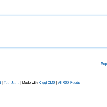
Rep
d
|
Top Users
| Made with
Kliqqi CMS
|
All RSS Feeds