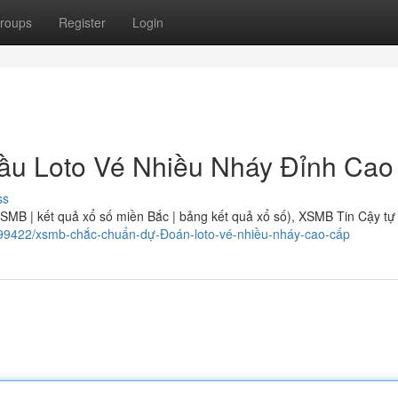
roups
Register
Login
ầu Loto Vé Nhiều Nháy Đỉnh Cao
ss
{XSMB | kết quả xổ số miền Bắc | bảng kết quả xổ số), XSMB Tin Cậy tự 
4299422/xsmb-chắc-chuẩn-dự-Đoán-loto-vé-nhiều-nháy-cao-cấp