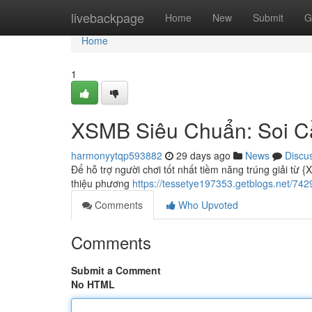
Home
livebackpage
Home
New
Submit
G
Home
1
XSMB Siêu Chuẩn: Soi C
harmonyytqp593882
29 days ago
News
Discu
Để hỗ trợ người chơi tốt nhất tiềm năng trúng giải từ 
thiệu phương
https://tessetye197353.getblogs.net/7
Comments
Who Upvoted
Comments
Submit a Comment
No HTML