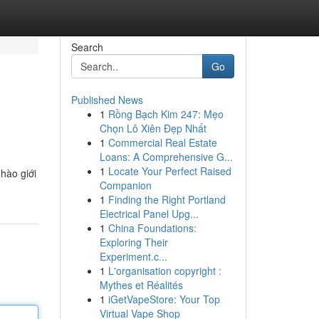
Search
Go
Published News
1
Rồng Bạch Kim 247: Mẹo
Chọn Lô Xiên Đẹp Nhất
1
Commercial Real Estate
Loans: A Comprehensive G...
1
Locate Your Perfect Raised
hào giới
Companion
1
Finding the Right Portland
Electrical Panel Upg...
1
China Foundations:
Exploring Their
Experiment.c...
1
L'organisation copyright :
Mythes et Réalités
1
iGetVapeStore: Your Top
Virtual Vape Shop