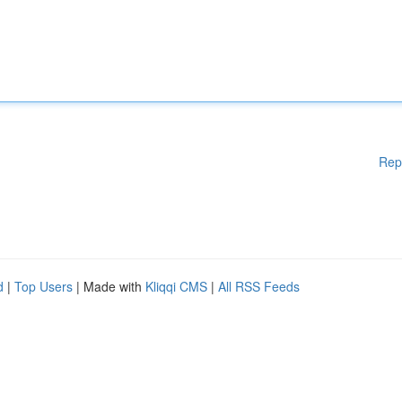
Rep
d
|
Top Users
| Made with
Kliqqi CMS
|
All RSS Feeds