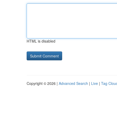
HTML is disabled
Copyright © 2026 |
Advanced Search
|
Live
|
Tag Clou