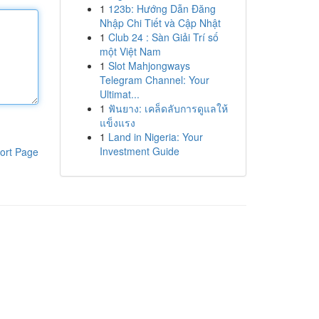
1
123b: Hướng Dẫn Đăng
Nhập Chi Tiết và Cập Nhật
1
Club 24 : Sàn Giải Trí số
một Việt Nam
1
Slot Mahjongways
Telegram Channel: Your
Ultimat...
1
ฟันยาง: เคล็ดลับการดูแลให้
แข็งแรง
1
Land in Nigeria: Your
Investment Guide
ort Page