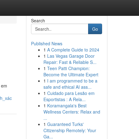
Search
Go
Published News
1
A Complete Guide to 2024
1
Las Vegas Garage Door
Repair: Fast & Reliable S...
1
Teen Patti Champion:
Become the Ultimate Expert
1
I am programmed to be a
h em
safe and ethical AI ass...
1
Cuidado para Lesão em
nh_xác
Esportistas : A Rela...
1
Koramangala's Best
Wellness Centers: Relax and
...
1
Guaranteed Turks'
Citizenship Remotely: Your
Ga...