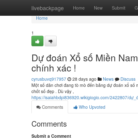
Home
livebackpage
Home
New
Submit
G
Home
1
Dự đoán Xổ số Miền Nam n
chính xác !
cyrusbuvq917957
28 days ago
News
Discuss
Một số dân chơi đang tò mò đến bảng dự đoán xổ số m
chốt số đẹp . Dù vậy ,
https://isaiahbdpi836920.wikigiogio.com/2422807/
Comments
Who Upvoted
Comments
Submit a Comment