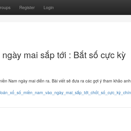
roups
Register
Login
gày mai sắp tới : Bắt số cực kỳ
iền Nam ngày mai diễn ra. Bài viết sẽ đưa ra các gợi ý tham khảo an
dự_đoán_xổ_số_miền_nam_vào_ngày_mai_sắp_tới_chốt_số_cực_kỳ_chí