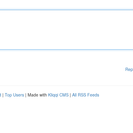
Rep
d
|
Top Users
| Made with
Kliqqi CMS
|
All RSS Feeds