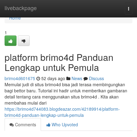
Home
livebackpage
Togg
navi
Home
1
platform brimo4d Panduan
Lengkap untuk Pemula
brimo4d601675
52 days ago
News
Discuss
Memulai judi di situs brimo4d bisa jadi terasa membingungkan
bagi bettor baru. Tutorial ini hadir untuk memberikan gambaran
detail tentang cara menggunakan situs brimo4d . Kita akan
membahas mulai dari
https://brimo4d744083.blogdeazar.com/42189914/platform-
brimo4d-panduan-lengkap-untuk-pemula
Comments
Who Upvoted