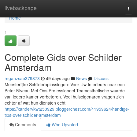
Home
livebackpage
Togg
navi
Home
1
Complete Gids over Schilder
Amsterdam
reganzsae379873
49 days ago
News
Discuss
Meesterlijke Schilderoplossingen: Voer Uw Interieurs naar een
Beter Niveau Met Ons Professioneel Teamesthetische waarde
van iedere kamer verbeteren. Veel huiseigenaren vragen zich
echter af wat hun diensten echt
https://xandervkwt250929.bloggerchest.com/41959624/handige-
tips-over-schilder-amsterdam
Comments
Who Upvoted