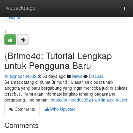
Home
livebackpage
Togg
navi
Home
1
{Brimo4d: Tutorial Lengkap
untuk Pengguna Baru
dillanjnop434032
53 days ago
News
Discuss
Selamat datang di dunia Brimo4d ! Ulasan ini dibuat untuk
anggota yang baru bergabung yang ingin mencoba judi di aplikasi
tersebut . Kami akan informasi lengkap tentang bagaimana
bergabung , memahami
https://brimo4d603524.wikilima.com/user
Comments
Who Upvoted
Comments