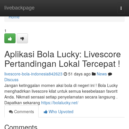
Home
livebackpage
Togg
navi
Home
1
Aplikasi Bola Lucky: Livescore
Pertandingan Lokal Tercepat !
livescore-bola-indonesia842623
51 days ago
News
Discuss
Jangan ketinggalan momen aksi bola di negeri ini ! Bola Lucky
menghadirkan livescore kilat untuk semua kesebelasan favorit
Anda. Nikmati sensasi setiap penyelamatan secara langsung .
Dapatkan sekarang
https://bolalucky.net/
Comments
Who Upvoted
Comments