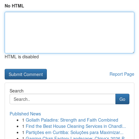
No HTML
HTML is disabled
Report Page
Search
Go
Published News
1
Goliath Paladins: Strength and Faith Combined
1
Find the Best House Cleaning Services in Chandl...
1
Partições em Curitiba: Soluções para Maximizar...
1
Gaming Chair Factory Landscape: China's 2026 P...