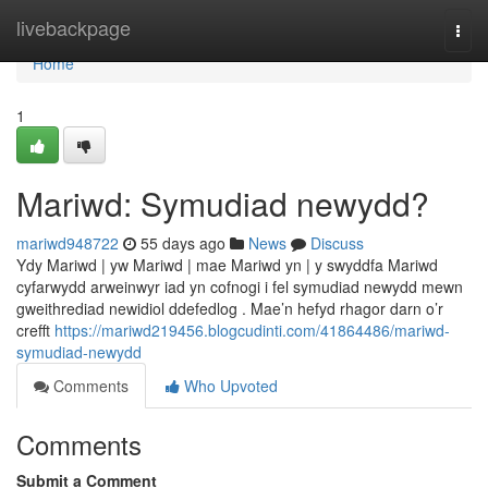
Home
livebackpage
Togg
navi
Home
1
Mariwd: Symudiad newydd?
mariwd948722
55 days ago
News
Discuss
Ydy Mariwd | yw Mariwd | mae Mariwd yn | y swyddfa Mariwd
cyfarwydd arweinwyr iad yn cofnogi i fel symudiad newydd mewn
gweithrediad newidiol ddefedlog . Mae’n hefyd rhagor darn o’r
crefft
https://mariwd219456.blogcudinti.com/41864486/mariwd-
symudiad-newydd
Comments
Who Upvoted
Comments
Submit a Comment