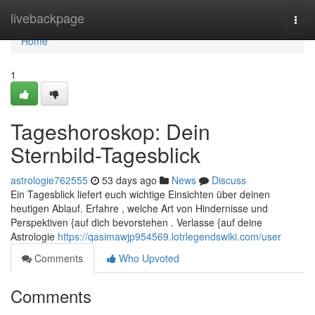
Home
livebackpage
Togg
navi
Home
1
Tageshoroskop: Dein
Sternbild-Tagesblick
astrologie762555
53 days ago
News
Discuss
Ein Tagesblick liefert euch wichtige Einsichten über deinen
heutigen Ablauf. Erfahre , welche Art von Hindernisse und
Perspektiven {auf dich bevorstehen . Verlasse {auf deine
Astrologie
https://qasimawjp954569.lotrlegendswiki.com/user
Comments
Who Upvoted
Comments