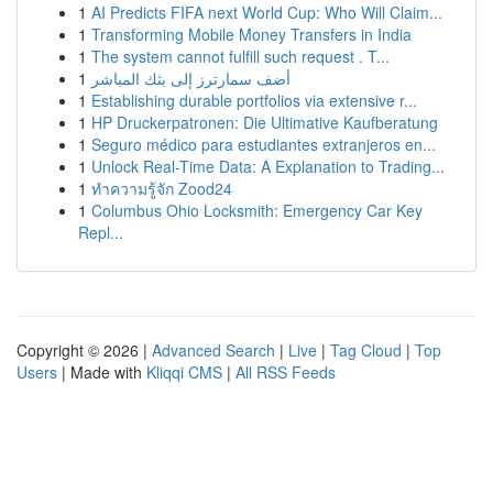
1
AI Predicts FIFA next World Cup: Who Will Claim...
1
Transforming Mobile Money Transfers in India
1
The system cannot fulfill such request . T...
1
أضف سمارترز إلى بثك المباشر
1
Establishing durable portfolios via extensive r...
1
HP Druckerpatronen: Die Ultimative Kaufberatung
1
Seguro médico para estudiantes extranjeros en...
1
Unlock Real-Time Data: A Explanation to Trading...
1
ทำความรู้จัก Zood24
1
Columbus Ohio Locksmith: Emergency Car Key
Repl...
Copyright © 2026 |
Advanced Search
|
Live
|
Tag Cloud
|
Top
Users
| Made with
Kliqqi CMS
|
All RSS Feeds