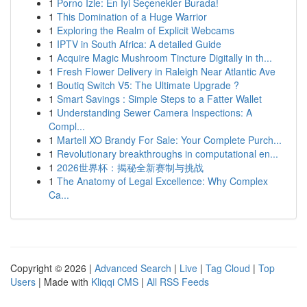
1
Porno İzle: En İyi Seçenekler Burada!
1
This Domination of a Huge Warrior
1
Exploring the Realm of Explicit Webcams
1
IPTV in South Africa: A detailed Guide
1
Acquire Magic Mushroom Tincture Digitally in th...
1
Fresh Flower Delivery in Raleigh Near Atlantic Ave
1
Boutiq Switch V5: The Ultimate Upgrade ?
1
Smart Savings : Simple Steps to a Fatter Wallet
1
Understanding Sewer Camera Inspections: A
Compl...
1
Martell XO Brandy For Sale: Your Complete Purch...
1
Revolutionary breakthroughs in computational en...
1
2026世界杯：揭秘全新赛制与挑战
1
The Anatomy of Legal Excellence: Why Complex
Ca...
Copyright © 2026 |
Advanced Search
|
Live
|
Tag Cloud
|
Top
Users
| Made with
Kliqqi CMS
|
All RSS Feeds