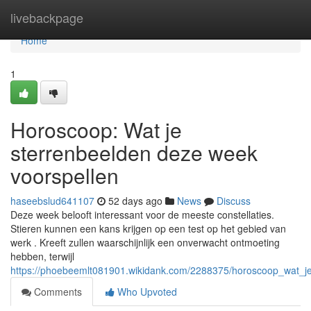
Home
livebackpage
Home
1
Horoscoop: Wat je
sterrenbeelden deze week
voorspellen
haseebslud641107
52 days ago
News
Discuss
Deze week belooft interessant voor de meeste constellaties.
Stieren kunnen een kans krijgen op een test op het gebied van
werk . Kreeft zullen waarschijnlijk een onverwacht ontmoeting
hebben, terwijl
https://phoebeemlt081901.wikidank.com/2288375/horoscoop_wat_j
Comments
Who Upvoted