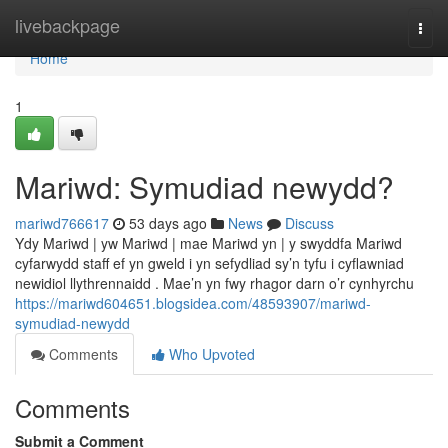
Home
livebackpage
Togg
navi
Home
1
Mariwd: Symudiad newydd?
mariwd766617
53 days ago
News
Discuss
Ydy Mariwd | yw Mariwd | mae Mariwd yn | y swyddfa Mariwd
cyfarwydd staff ef yn gweld i yn sefydliad sy’n tyfu i cyflawniad
newidiol llythrennaidd . Mae’n yn fwy rhagor darn o’r cynhyrchu
https://mariwd604651.blogsidea.com/48593907/mariwd-
symudiad-newydd
Comments
Who Upvoted
Comments
Submit a Comment