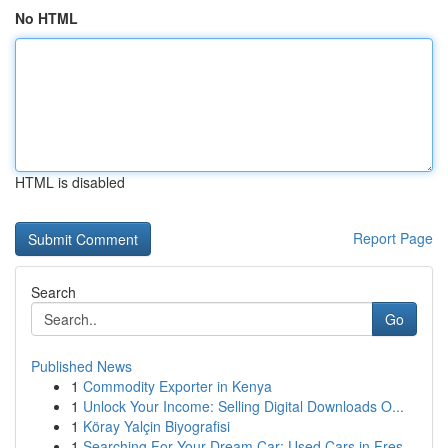
No HTML
HTML is disabled
Report Page
Search
Go
Published News
1
Commodity Exporter in Kenya
1
Unlock Your Income: Selling Digital Downloads O...
1
Köray Yalçin Biyografisi
1
Searching For Your Dream Car: Used Cars in Fres...