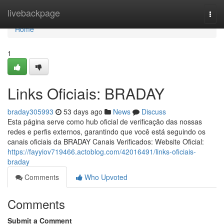
Home
livebackpage
Togg
navi
Home
1
Links Oficiais: BRADAY
braday305993
53 days ago
News
Discuss
Esta página serve como hub oficial de verificação das nossas
redes e perfis externos, garantindo que você está seguindo os
canais oficiais da BRADAY Canais Verificados: Website Oficial:
https://fayyiov719466.actoblog.com/42016491/links-oficiais-
braday
Comments
Who Upvoted
Comments
Submit a Comment