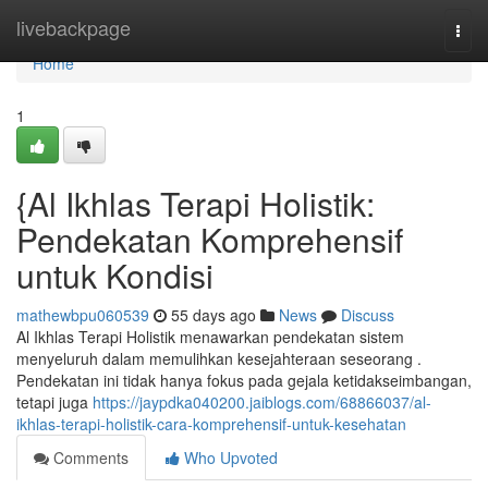
Home
livebackpage
Togg
navi
Home
1
{Al Ikhlas Terapi Holistik:
Pendekatan Komprehensif
untuk Kondisi
mathewbpu060539
55 days ago
News
Discuss
Al Ikhlas Terapi Holistik menawarkan pendekatan sistem
menyeluruh dalam memulihkan kesejahteraan seseorang .
Pendekatan ini tidak hanya fokus pada gejala ketidakseimbangan,
tetapi juga
https://jaypdka040200.jaiblogs.com/68866037/al-
ikhlas-terapi-holistik-cara-komprehensif-untuk-kesehatan
Comments
Who Upvoted