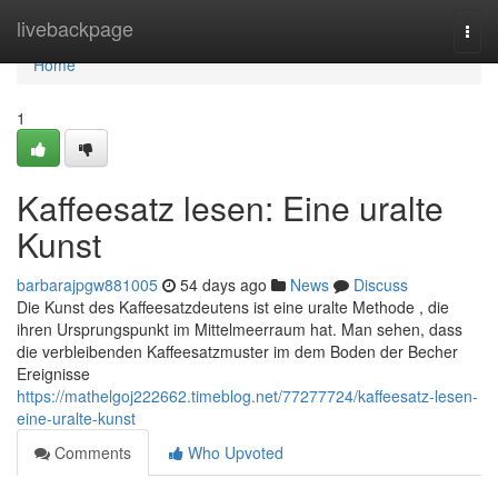
Home
livebackpage
Togg
navi
Home
1
Kaffeesatz lesen: Eine uralte
Kunst
barbarajpgw881005
54 days ago
News
Discuss
Die Kunst des Kaffeesatzdeutens ist eine uralte Methode , die
ihren Ursprungspunkt im Mittelmeerraum hat. Man sehen, dass
die verbleibenden Kaffeesatzmuster im dem Boden der Becher
Ereignisse
https://mathelgoj222662.timeblog.net/77277724/kaffeesatz-lesen-
eine-uralte-kunst
Comments
Who Upvoted