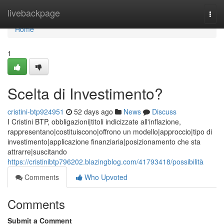
Home
livebackpage
Togg
navi
Home
1
Scelta di Investimento?
cristini-btp924951
52 days ago
News
Discuss
I Cristini BTP, obbligazioni|titoli indicizzate all'inflazione,
rappresentano|costituiscono|offrono un modello|approccio|tipo di
investimento|applicazione finanziaria|posizionamento che sta
attrarre|suscitando
https://cristinibtp796202.blazingblog.com/41793418/possibilità
Comments
Who Upvoted
Comments
Submit a Comment