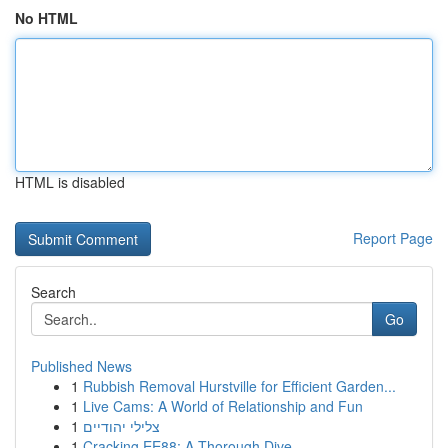
No HTML
HTML is disabled
Report Page
Search
Go
Published News
1
Rubbish Removal Hurstville for Efficient Garden...
1
Live Cams: A World of Relationship and Fun
1
צלילי יהודיים
1
Cracking EE88: A Thorough Dive