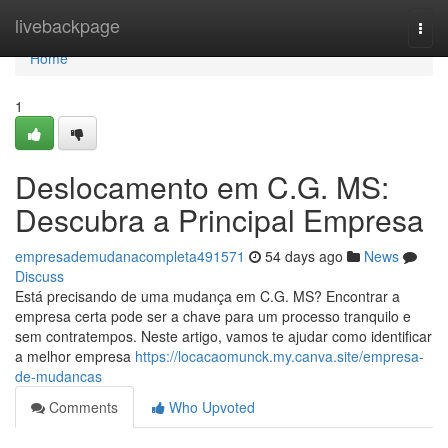
Home
livebackpage
Togg
navi
Home
1
Deslocamento em C.G. MS:
Descubra a Principal Empresa
empresademudanacompleta491571
54 days ago
News
Discuss
Está precisando de uma mudança em C.G. MS? Encontrar a
empresa certa pode ser a chave para um processo tranquilo e
sem contratempos. Neste artigo, vamos te ajudar como identificar
a melhor empresa
https://locacaomunck.my.canva.site/empresa-
de-mudancas
Comments
Who Upvoted