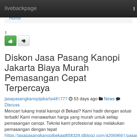
Home
livebackpage
T
n
Home
1
Diskon Jasa Pasang Kanopi
Jakarta Biaya Murah
Pemasangan Cepat
Terpercaya
jasapasangkanopijakarta481777
53 days ago
News
Discuss
Mencari tukang instal kanopi di Bekasi? Kami hadir dengan solusi
terbaik! Kami menawarkan harga yang murah untuk setiap
pemasangan canopi. Teknisi kami profesional siap melakukan
pemasangan dengan tepat
https://jasapasangkanopibekasi858329.idblogz.com/42069661/pasa