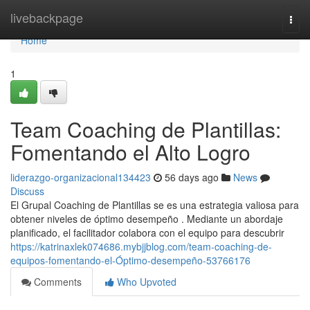
Home
livebackpage
Togg
navi
Home
1
Team Coaching de Plantillas:
Fomentando el Alto Logro
liderazgo-organizacional134423
56 days ago
News
Discuss
El Grupal Coaching de Plantillas se es una estrategia valiosa para
obtener niveles de óptimo desempeño . Mediante un abordaje
planificado, el facilitador colabora con el equipo para descubrir
https://katrinaxlek074686.mybjjblog.com/team-coaching-de-
equipos-fomentando-el-Óptimo-desempeño-53766176
Comments
Who Upvoted