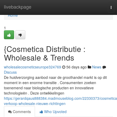
Home
livebackpage
Tog
nav
Home
1
{Cosmetica Distributie :
Wholesale & Trends
wholesalecosmeticseurope324769
56 days ago
News
Discuss
De huidverzorging aanbod naar de groothandel markt is op dit
moment in een enorme transitie . Consumenten zoeken
toenemend naar biologische producten en innovatieve
technologieën . Deze ontwikkelingen
https://gerardqaus888384.madmouseblog.com/22330373/cosmetica
verkoop-wholesale-nieuwe-richtingen
Comments
Who Upvoted