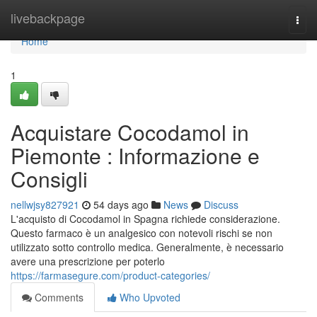
Home
livebackpage
Togg
navi
Home
1
Acquistare Cocodamol in
Piemonte : Informazione e
Consigli
nellwjsy827921
54 days ago
News
Discuss
L'acquisto di Cocodamol in Spagna richiede considerazione.
Questo farmaco è un analgesico con notevoli rischi se non
utilizzato sotto controllo medica. Generalmente, è necessario
avere una prescrizione per poterlo
https://farmasegure.com/product-categories/
Comments
Who Upvoted