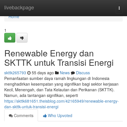
Home
livebackpage
Togg
navi
Home
1
Renewable Energy dan
SKTTK untuk Transisi Energi
skttk265793
55 days ago
News
Discuss
Pemanfaatan sumber daya ramah lingkungan di Indonesia
menghadirkan kesempatan yang signifikan bagi sektor kerjasan
Kecil, Menengah, dan Tata Kelautan dan Perikanan (SKTTK).
Namun, ada tantangan signifikan, seperti
https://skttk681651.theisblog.com/42165949/renewable-energy-
dan-skttk-untuk-transisi-energi
Comments
Who Upvoted