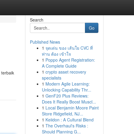
Search
Go
Published News
1
จุดเด่น ของ เส้นใย CVC ที่
ท่าน ต้อง เข้าใจ
1
Poppo Agent Registration:
A Complete Guide
1
crypto asset recovery
terbaik
specialists
1
Modern Agile Learning:
Unlocking Capability Thr...
1
GenF20 Plus Reviews:
Does It Really Boost Muscl...
1
Local Benjamin Moore Paint
Store Ridgefield, NJ...
1
Keiidon : A Cultural Blend
1
The Overhaul's Risks :
Should Planning G...