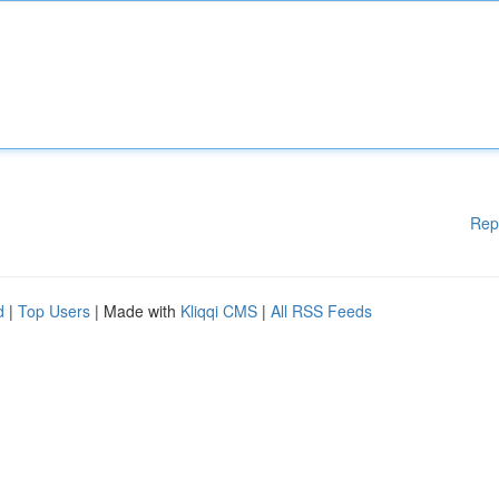
Rep
d
|
Top Users
| Made with
Kliqqi CMS
|
All RSS Feeds