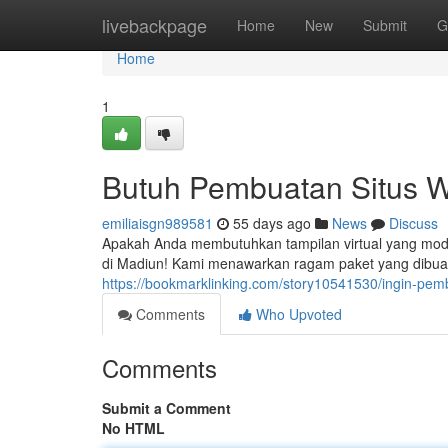
Home
livebackpage
Home
New
Submit
G
Home
1
Butuh Pembuatan Situs 
emiliaisgn989581
55 days ago
News
Discuss
Apakah Anda membutuhkan tampilan virtual yang mo
di Madiun! Kami menawarkan ragam paket yang dibu
https://bookmarklinking.com/story10541530/ingin-pem
Comments
Who Upvoted
Comments
Submit a Comment
No HTML