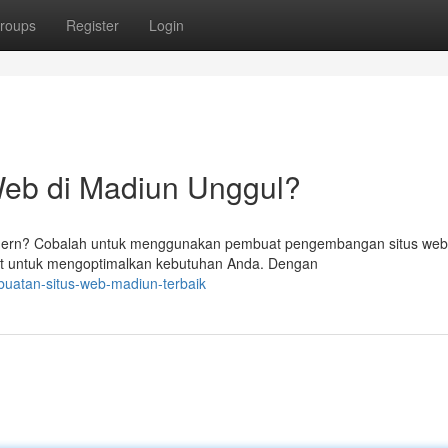
roups
Register
Login
Web di Madiun Unggul?
dern? Cobalah untuk menggunakan pembuat pengembangan situs web 
at untuk mengoptimalkan kebutuhan Anda. Dengan
buatan-situs-web-madiun-terbaik