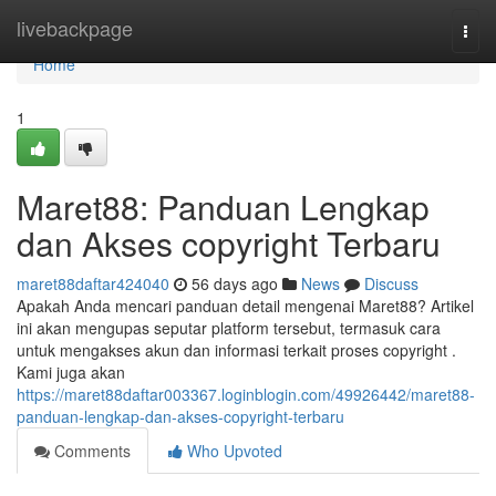
Home
livebackpage
Togg
navi
Home
1
Maret88: Panduan Lengkap
dan Akses copyright Terbaru
maret88daftar424040
56 days ago
News
Discuss
Apakah Anda mencari panduan detail mengenai Maret88? Artikel
ini akan mengupas seputar platform tersebut, termasuk cara
untuk mengakses akun dan informasi terkait proses copyright .
Kami juga akan
https://maret88daftar003367.loginblogin.com/49926442/maret88-
panduan-lengkap-dan-akses-copyright-terbaru
Comments
Who Upvoted