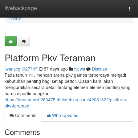
Home
livebackpage
Togg
navi
Home
1
Platform Pkv Teraman
iwanscgn927747
57 days ago
News
Discuss
Pada tahun ini , mencari arena pkv games terpercaya menjadi
kebutuhan penting bagi setiap bettor. Ulasan kami akan
menguraikan secara detail tentang elemen-elemen penting yang
harus dipertimbangkan
https://donnamxzh263475.thelateblog.com/42051622/platform-
pkv-teraman
Comments
Who Upvoted
Comments