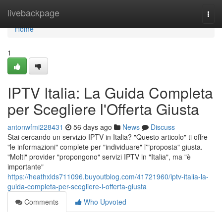
Home
livebackpage
Togg
navi
Home
1
IPTV Italia: La Guida Completa
per Scegliere l'Offerta Giusta
antonwfmi228431
56 days ago
News
Discuss
Stai cercando un servizio IPTV in Italia? "Questo articolo" ti offre
"le informazioni" complete per "individuare" l'"proposta" giusta.
"Molti" provider "propongono" servizi IPTV in "Italia", ma "è
importante"
https://heathxlds711096.buyoutblog.com/41721960/iptv-italia-la-
guida-completa-per-scegliere-l-offerta-giusta
Comments
Who Upvoted