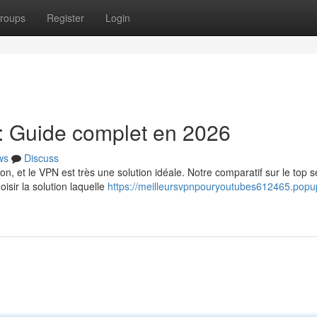
roups
Register
Login
: Guide complet en 2026
ws
Discuss
n, et le VPN est très une solution idéale. Notre comparatif sur le top s
sir la solution laquelle
https://meilleursvpnpouryoutubes612465.popu