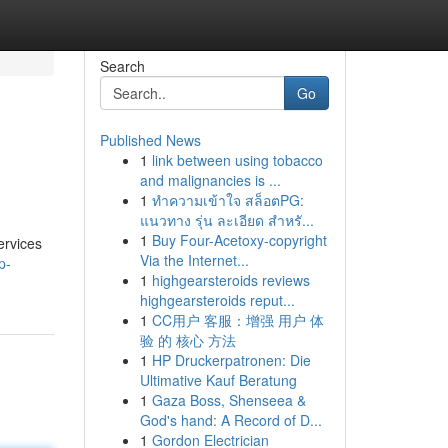
Search
Go
Published News
1
link between using tobacco
and malignancies is ...
1
ทำความเข้าใจ สล็อตPG:
แนวทาง รุ่น ละเอียด สำหรั...
1
Buy Four-Acetoxy-copyright
ervices
Via the Internet...
p-
1
highgearsteroids reviews
highgearsteroids reput...
1
CC用户 客服：增强 用户 体
验 的 核心 方法
1
HP Druckerpatronen: Die
Ultimative Kauf Beratung
1
Gaza Boss, Shenseea &
God's hand: A Record of D...
1
Gordon Electrician