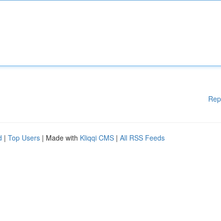
Rep
d
|
Top Users
| Made with
Kliqqi CMS
|
All RSS Feeds