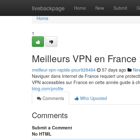
Home
livebackpage
Home
New
Submit
G
Home
1
Meilleurs VPN en France 
meilleur-vpn-rapide-pour928484
57 days ago
Ne
Naviguer dans Internet de France requiert une protectio
VPN accessibles sur France en cette année guide à choi
blog.com/profile
Comments
Who Upvoted
Comments
Submit a Comment
No HTML