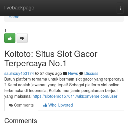
Home
livebackpage
Togg
navi
Home
1
Koitoto: Situs Slot Gacor
Terpercaya No.1
saulnxuy453174
57 days ago
News
Discuss
Butuh platform ternama untuk bermain slot gacor yang terpercaya
? Kami adalah jawaban yang tepat! Sebagai platform slot online
terkemuka di Indonesia, Koitoto menjamin pengalaman berjudi
yang maksimal
https://slotdemo157011.wikiconverse.com/user
Comments
Who Upvoted
Comments