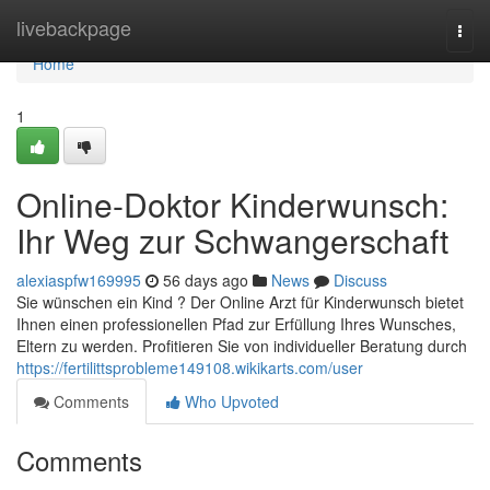
Home
livebackpage
Togg
navi
Home
1
Online-Doktor Kinderwunsch:
Ihr Weg zur Schwangerschaft
alexiaspfw169995
56 days ago
News
Discuss
Sie wünschen ein Kind ? Der Online Arzt für Kinderwunsch bietet
Ihnen einen professionellen Pfad zur Erfüllung Ihres Wunsches,
Eltern zu werden. Profitieren Sie von individueller Beratung durch
https://fertilittsprobleme149108.wikikarts.com/user
Comments
Who Upvoted
Comments