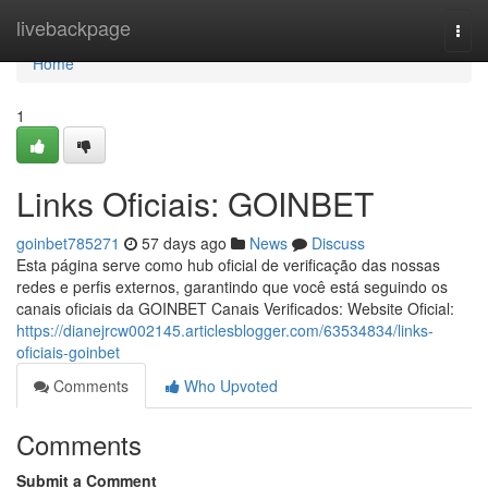
Home
livebackpage
Togg
navi
Home
1
Links Oficiais: GOINBET
goinbet785271
57 days ago
News
Discuss
Esta página serve como hub oficial de verificação das nossas
redes e perfis externos, garantindo que você está seguindo os
canais oficiais da GOINBET Canais Verificados: Website Oficial:
https://dianejrcw002145.articlesblogger.com/63534834/links-
oficiais-goinbet
Comments
Who Upvoted
Comments
Submit a Comment