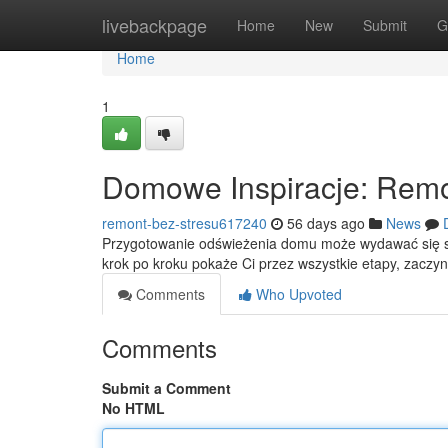
Home
livebackpage
Home
New
Submit
G
Home
1
Domowe Inspiracje: Remo
remont-bez-stresu617240
56 days ago
News
Przygotowanie odświeżenia domu może wydawać się sk
krok po kroku pokaże Ci przez wszystkie etapy, zaczy
Comments
Who Upvoted
Comments
Submit a Comment
No HTML