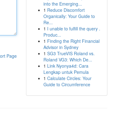
into the Emerging...
1
Reduce Discomfort
Organically: Your Guide to
Re...
1
I unable to fulfill the query .
Produc...
1
Finding the Right Financial
Advisor in Sydney
1
SG3 TrueVIS Roland vs.
ort Page
Roland VG3: Which De...
1
Link Nyonya4d: Cara
Lengkap untuk Pemula
1
Calculate Circles: Your
Guide to Circumference