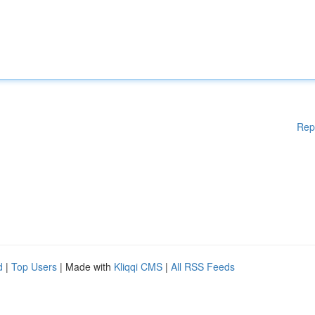
Rep
d
|
Top Users
| Made with
Kliqqi CMS
|
All RSS Feeds