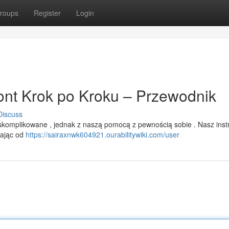
roups
Register
Login
nt Krok po Kroku – Przewodnik
Discuss
omplikowane , jednak z naszą pomocą z pewnością sobie . Nasz inst
nając od
https://sairaxnwk604921.ourabilitywiki.com/user