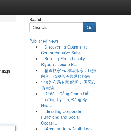
Search
Go
Published News
1
Discovering Optimism :
Comprehensive Subs...
1
Building Firms Locally
Riyadh : Locate B...
1
精緻搬家 vs 標準搬家：服務
rukcja
內容、價格落差與選擇指南
1
海外布局专家 解析： 国际市
场 秘诀
1
DE88 – Cổng Game Đổi
Thưởng Uy Tín, Đăng Ký
Nha...
1
Elevating Corporate
Functions and Social
Occasi...
1
{Arcmira: A In-Depth Look