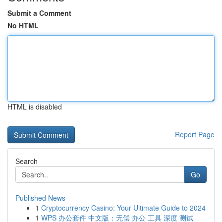
Submit a Comment
No HTML
HTML is disabled
Report Page
Search
Go
Published News
1
Cryptocurrency Casino: Your Ultimate Guide to 2024
1
WPS 办公套件 中文版：无偿 办公 工具 深度 测试