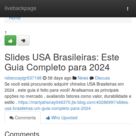
Home
livebackpage
Togg
navi
Home
1
Slides USA Brasileiras: Este
Guia Completo para 2024
rebeccayigr537198
58 days ago
News
Discuss
Se você está procurando adquirir chinelos USA Brasileiras em
2024 , este guia é feito para você! Analisamos as principais
opções no mercado , avaliando fatores como valor, durabilidade e
estilo .
https://mariyahsnay046370.jts-blog.com/40286997/slides-
usa-brasileiras-um-guia-completo-para-2024
Comments
Who Upvoted
Comments