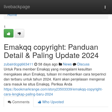
Home
livebackpage
Togg
navi
Home
1
Emakqq copyright: Panduan
Detail & Paling Update 2024
zubairdcgq663411
58 days ago
News
Discuss
Untuk Para member Emakqq yang mengalami kesulitan
mengakses akun Emakqq, tulisan ini memberikan cara terperinci
dan terbaru untuk tahun 2024. Kami akan penjelasan mengenai
cara masuk ke situs Emakqq. Periksa Anda
https://bookmarkrange.com/story23503339/emakqq-copyright-
cara-lengkap-paling-baru-2024
Comments
Who Upvoted