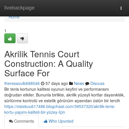
Home
livebackpage
Togg
navi
Home
1
Akrilik Tennis Court
Construction: A Quality
Surface For
theresaoulb688546
57 days ago
News
Discuss
Bir tenis kortunun kalitesi oyunun keyfini ve performansını
doğrudan etkiler. Bununla birlikte, akrilik yüzeyli kortlar dayanıklılık,
sürtünme kontrolü ve estetik görünüm açısından üstün bir tercih
https://oisixkuu617486.blogchaat.com/39537320/akrilik-tenis-
kortu-yapımı-kaliteli-bir-yüzey-İçin
Comments
Who Upvoted