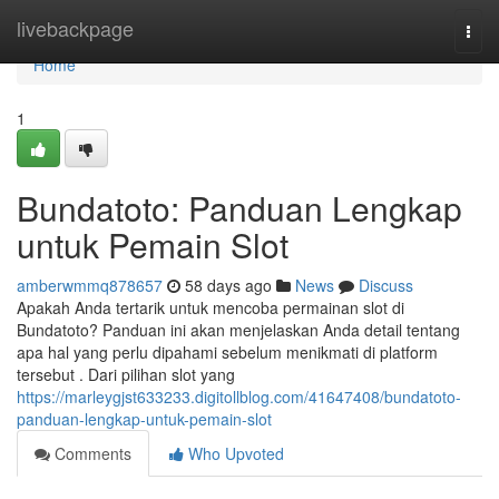
Home
livebackpage
Togg
navi
Home
1
Bundatoto: Panduan Lengkap
untuk Pemain Slot
amberwmmq878657
58 days ago
News
Discuss
Apakah Anda tertarik untuk mencoba permainan slot di
Bundatoto? Panduan ini akan menjelaskan Anda detail tentang
apa hal yang perlu dipahami sebelum menikmati di platform
tersebut . Dari pilihan slot yang
https://marleygjst633233.digitollblog.com/41647408/bundatoto-
panduan-lengkap-untuk-pemain-slot
Comments
Who Upvoted