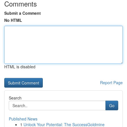
Comments
Submit a Comment
No HTML
HTML is disabled
Report Page
Search
Go
Published News
1
Unlock Your Potential: The SuccessGoldmine