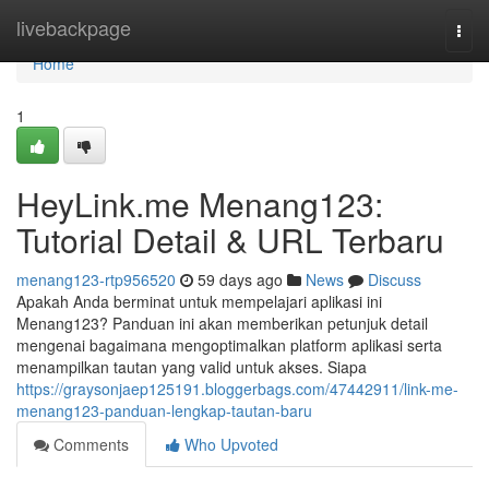
Home
livebackpage
Togg
navi
Home
1
HeyLink.me Menang123:
Tutorial Detail & URL Terbaru
menang123-rtp956520
59 days ago
News
Discuss
Apakah Anda berminat untuk mempelajari aplikasi ini
Menang123? Panduan ini akan memberikan petunjuk detail
mengenai bagaimana mengoptimalkan platform aplikasi serta
menampilkan tautan yang valid untuk akses. Siapa
https://graysonjaep125191.bloggerbags.com/47442911/link-me-
menang123-panduan-lengkap-tautan-baru
Comments
Who Upvoted