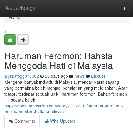
Home
livebackpage
Togg
navi
Home
1
Haruman Feromon: Rahsia
Menggoda Hati di Malaysia
alyssafpgg075002
58 days ago
News
Discuss
Mengenai banyak individu di Malaysia, mencari kasih sayang
yang bermakna boleh menjadi perjalanan yang melelahkan. Akan
tetapi , terdapat sebuah unik : haruman feromon. Bahan feromon
ini, secara boleh
https://bookmarkcitizen.com/story21369991/haruman-feromon-
rahsia-memikat-hati-di-malaysia
Comments
Who Upvoted