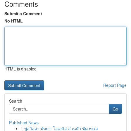
Comments
Submit a Comment
No HTML
HTML is disabled
Report Page
Search
Go
Published News
1
พูลวิลล่า พัทยา: โอเอซิส ส่วนตัว ชิด ทะเล