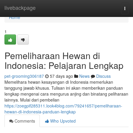
Home
livebackpage
Togg
navi
Home
1
Pemeliharaan Hewan di
Indonesia: Pelajaran Lengkap
pet-grooming306187
57 days ago
News
Discuss
Memelihara hewan kesayangan di Indonesia memerlukan
tanggung jawab khusus. Tulisan ini akan memberikan panduan
lengkap mengenai cara mengurus anjing dan binatang peliharaan
lainnya. Mulai dari pembelian
https://zoegpif285311.look4blog.com/79241657/pemeliharaan-
hewan-di-indonesia-panduan-lengkap
Comments
Who Upvoted