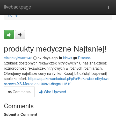
Home
livebackpage
Togg
navi
Home
1
produkty medyczne Najtaniej!
elainekylx602143
57 days ago
News
Discuss
Szukasz dostępnych rękawiczek nitrylowych? U nas znajdziesz
różnorodność rękawiczek nitrylowych w różnych rozmiarach.
Oferujemy najniższe ceny na rynku! Kupuj już dzisiaj i zapewnij
sobie komfort.
https://opakowaniadeal.pl/pl/p/Rekawice-nitrylowe-
rozowe-XS-Mercator-100szt-diagn/11519
Comments
Who Upvoted
Comments
Submit a Comment