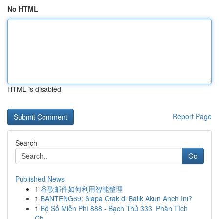
No HTML
HTML is disabled
Report Page
Search
Go
Published News
1
谷歌邮件如何利用智能整理
1
BANTENG69: Siapa Otak di Balik Akun Aneh Ini?
1
Bộ Số Miễn Phí 888 - Bạch Thủ 333: Phân Tích
Ch...