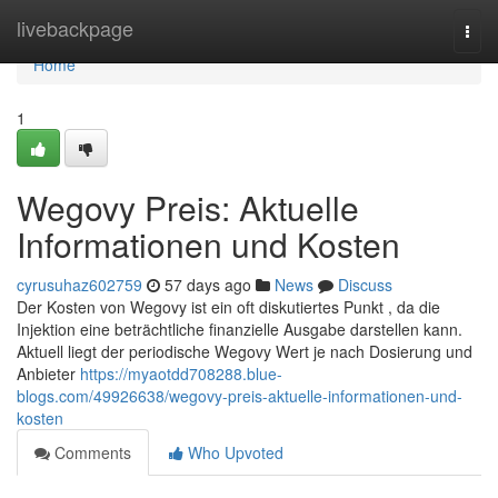
Home
livebackpage
Togg
navi
Home
1
Wegovy Preis: Aktuelle
Informationen und Kosten
cyrusuhaz602759
57 days ago
News
Discuss
Der Kosten von Wegovy ist ein oft diskutiertes Punkt , da die
Injektion eine beträchtliche finanzielle Ausgabe darstellen kann.
Aktuell liegt der periodische Wegovy Wert je nach Dosierung und
Anbieter
https://myaotdd708288.blue-
blogs.com/49926638/wegovy-preis-aktuelle-informationen-und-
kosten
Comments
Who Upvoted