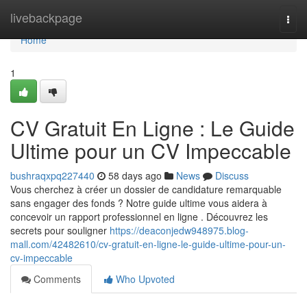
Home
livebackpage
Togg
navi
Home
1
CV Gratuit En Ligne : Le Guide
Ultime pour un CV Impeccable
bushraqxpq227440
58 days ago
News
Discuss
Vous cherchez à créer un dossier de candidature remarquable
sans engager des fonds ? Notre guide ultime vous aidera à
concevoir un rapport professionnel en ligne . Découvrez les
secrets pour souligner
https://deaconjedw948975.blog-
mall.com/42482610/cv-gratuit-en-ligne-le-guide-ultime-pour-un-
cv-impeccable
Comments
Who Upvoted