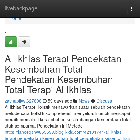
Home
livebackpage
Togg
navi
Home
1
Al Ikhlas Terapi Pendekatan
Kesembuhan Total
Pendekatan Kesembuhan
Total Terapi Al Ikhlas
zaynablkwt627808
59 days ago
News
Discuss
Al Ikhlas Terapi Holistik menawarkan suatu sebuah pendekatan
metode cara holistik komprehensif menyeluruh untuk mencapai
meraih menjalani kesembuhan keseimbangan kemerataan total
utuh sempurna. Pendekatan ini Metode
https://lanceqsnw855538.blog-kids.com/42101744/al-ikhlas-
terapi-pendekatan-kesembuhan-total-pendekatan-kesembuhan-