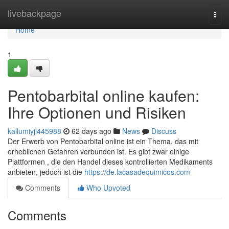
Home
livebackpage
Togg
navi
Home
1
Pentobarbital online kaufen:
Ihre Optionen und Risiken
kallumiyji445988
62 days ago
News
Discuss
Der Erwerb von Pentobarbital online ist ein Thema, das mit
erheblichen Gefahren verbunden ist. Es gibt zwar einige
Plattformen , die den Handel dieses kontrollierten Medikaments
anbieten, jedoch ist die
https://de.lacasadequimicos.com
Comments
Who Upvoted
Comments