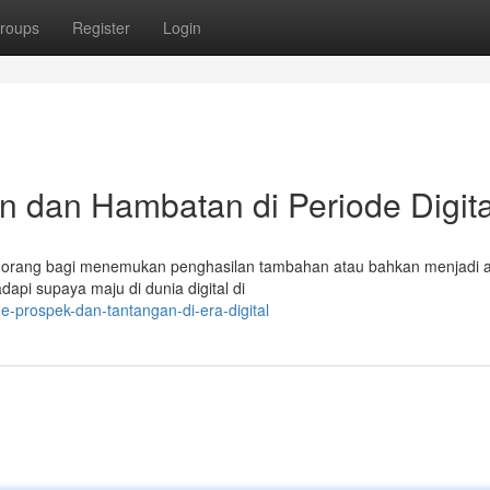
roups
Register
Login
n dan Hambatan di Periode Digita
k orang bagi menemukan penghasilan tambahan atau bahkan menjadi as
api supaya maju di dunia digital di
-prospek-dan-tantangan-di-era-digital