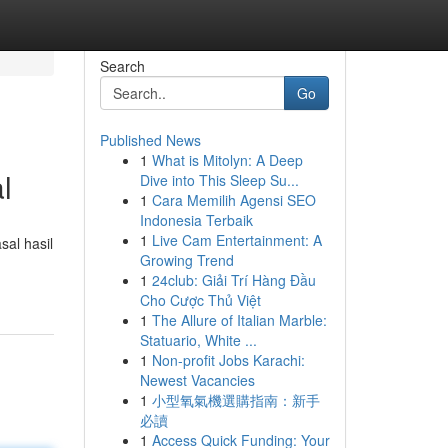
Search
Go
Published News
1
What is Mitolyn: A Deep
l
Dive into This Sleep Su...
1
Cara Memilih Agensi SEO
Indonesia Terbaik
1
Live Cam Entertainment: A
al hasil
Growing Trend
1
24club: Giải Trí Hàng Đầu
Cho Cược Thủ Việt
1
The Allure of Italian Marble:
Statuario, White ...
1
Non-profit Jobs Karachi:
Newest Vacancies
1
小型氧氣機選購指南：新手
必讀
1
Access Quick Funding: Your