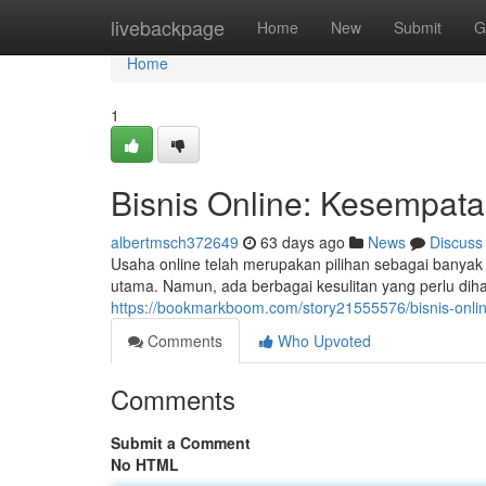
Home
livebackpage
Home
New
Submit
G
Home
1
Bisnis Online: Kesempata
albertmsch372649
63 days ago
News
Discuss
Usaha online telah merupakan pilihan sebagai banya
utama. Namun, ada berbagai kesulitan yang perlu dihad
https://bookmarkboom.com/story21555576/bisnis-online
Comments
Who Upvoted
Comments
Submit a Comment
No HTML