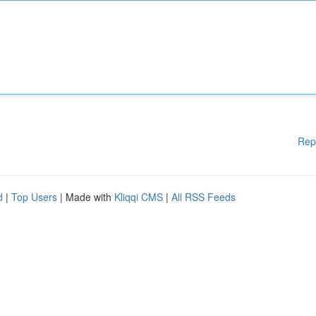
Rep
d
|
Top Users
| Made with
Kliqqi CMS
|
All RSS Feeds