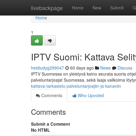
Home
livebackpage
Home
New
Submit
G
Home
1
IPTV Suomi: Kattava Selity
heidiudyg299047
60 days ago
News
Discuss
IPTV Suomessa on yleistyvä keino seurata suoria ohjelm
palveluntarjoajat Suomessa, sekä laaja valikoima löyty
kattava-tarkastelu-palveluntarjoajiin-ja-kanaviin
Comments
Who Upvoted
Comments
Submit a Comment
No HTML