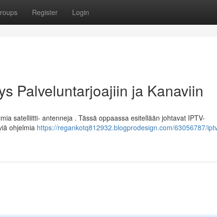
roups
Register
Login
s Palveluntarjoajiin ja Kanaviin
ia satelliitti- antenneja . Tässä oppaassa esitellään johtavat IPTV-
viä ohjelmia
https://regankotq812932.blogprodesign.com/63056787/ipt