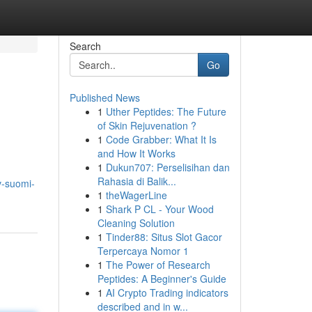
Search
Go
Published News
1
Uther Peptides: The Future
of Skin Rejuvenation ?
1
Code Grabber: What It Is
and How It Works
1
Dukun707: Perselisihan dan
Rahasia di Balik...
v-suomi-
1
theWagerLine
1
Shark P CL - Your Wood
Cleaning Solution
1
Tinder88: Situs Slot Gacor
Terpercaya Nomor 1
1
The Power of Research
Peptides: A Beginner's Guide
1
AI Crypto Trading indicators
described and in w...