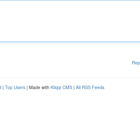
Rep
d
|
Top Users
| Made with
Kliqqi CMS
|
All RSS Feeds