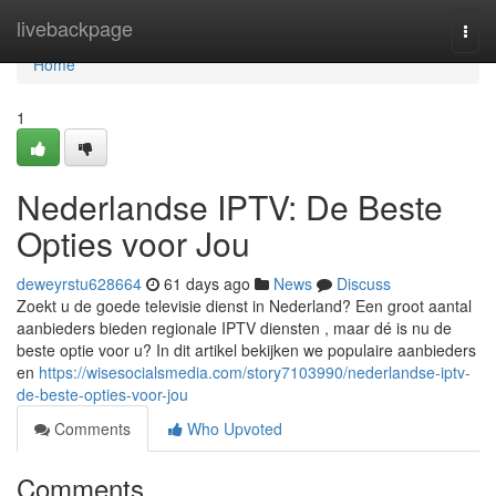
Home
livebackpage
Togg
navi
Home
1
Nederlandse IPTV: De Beste
Opties voor Jou
deweyrstu628664
61 days ago
News
Discuss
Zoekt u de goede televisie dienst in Nederland? Een groot aantal
aanbieders bieden regionale IPTV diensten , maar dé is nu de
beste optie voor u? In dit artikel bekijken we populaire aanbieders
en
https://wisesocialsmedia.com/story7103990/nederlandse-iptv-
de-beste-opties-voor-jou
Comments
Who Upvoted
Comments