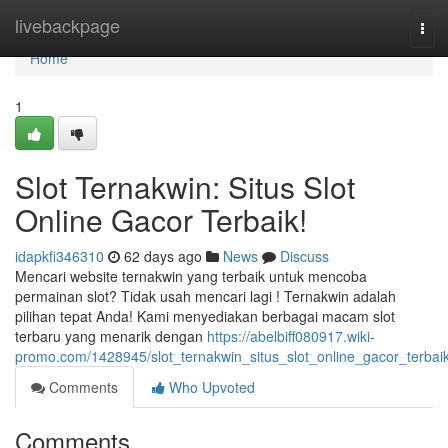
Home
livebackpage
Tog
navi
Home
1
Slot Ternakwin: Situs Slot
Online Gacor Terbaik!
idapkfi346310
62 days ago
News
Discuss
Mencari website ternakwin yang terbaik untuk mencoba
permainan slot? Tidak usah mencari lagi ! Ternakwin adalah
pilihan tepat Anda! Kami menyediakan berbagai macam slot
terbaru yang menarik dengan
https://abelbiff080917.wiki-
promo.com/1428945/slot_ternakwin_situs_slot_online_gacor_terbai
Comments
Who Upvoted
Comments