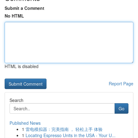
Submit a Comment
No HTML
HTML is disabled
Report Page
Search
Go
Published News
1
雷电模拟器：完美指南 ， 轻松上手 体验
1
Locating Espresso Units in the USA - Your U...