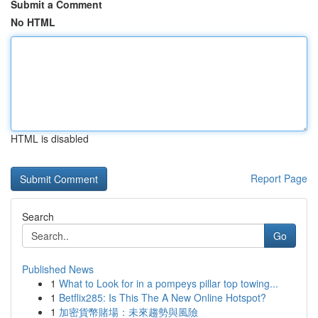
Submit a Comment
No HTML
HTML is disabled
Report Page
Search
Go
Published News
1
What to Look for in a pompeys pillar top towing...
1
Betflix285: Is This The A New Online Hotspot?
1
加密貨幣賭場：未來趨勢與風險