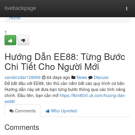
Home
livebackpage
Togg
navi
Home
1
Hướng Dẫn EE88: Từng Bước
Chi Tiết Cho Người Mới
xanderzdar128906
64 days ago
News
Discuss
Để bắt đầu với EE88, tân thủ cần nắm bắt các quy trình cơ bản.
Hướng dẫn này sẽ đưa bạn từng bước thông qua các tính năng
chính. Đầu tiên, bạn cần mở
https://fkm80xf.uk.com/huong-dan-
ee88/
Comments
Who Upvoted
Comments