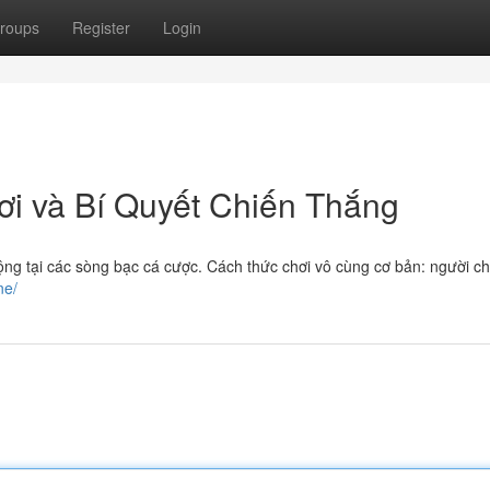
roups
Register
Login
ơi và Bí Quyết Chiến Thắng
huộng tại các sòng bạc cá cược. Cách thức chơi vô cùng cơ bản: người ch
ne/