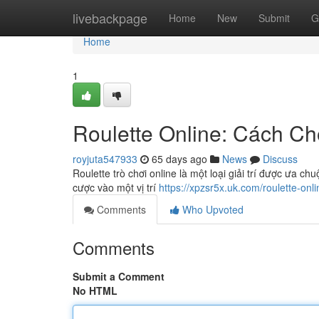
Home
livebackpage
Home
New
Submit
G
Home
1
Roulette Online: Cách Ch
royjuta547933
65 days ago
News
Discuss
Roulette trò chơi online là một loại giải trí được ưa c
cược vào một vị trí
https://xpzsr5x.uk.com/roulette-onli
Comments
Who Upvoted
Comments
Submit a Comment
No HTML